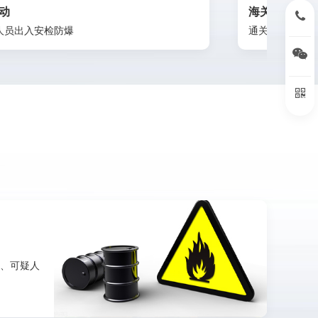
海关边检
现场
15396
通关现场监管排查
危化
扫
扫
品、可疑人