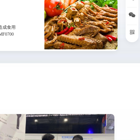
扫
造成食用
扫
0700