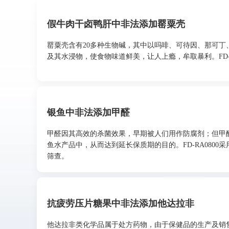
假牛肉干卤鸭肝中非法添加罂粟壳
罂粟壳含有20多种生物碱，其中以吗啡、可待因、那可
及其水浸物，使食物味道鲜美，让人上瘾，牟取暴利。FD-
银鱼中非法添加甲醛
甲醛因其高效的杀菌效果，早期被人们用作防腐剂；但甲
鱼水产品中，从而达到延长保质期的目的。FD-RA0800采用
筛查。
抗疲劳压片糖果中非法添加他达拉非
他达拉非类化学品属于处方药物，由于保健品的生产及销