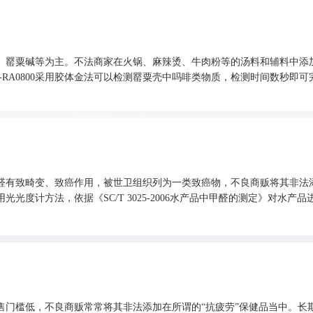
丁、罂粟碱等为主。不法商家在火锅、麻辣烫、牛肉粉等的汤料和辅料中添
RA0800采用胶体金法可以检测罂粟壳中吗啡类物质，检测时间数秒即可
醛有致畸变、致癌作用，被世卫组织列为一类致癌物，不良商贩将其非法
光光度计方法，依据《SC/T 3025-2006水产品中甲醛的测定》对水产品
售门槛低，不良商贩常常将其非法添加在所谓的“抗疲劳”保健品当中。长