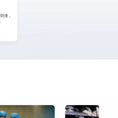
摔防撞，
境