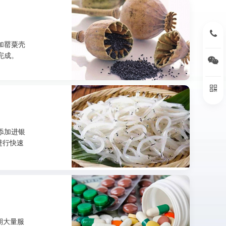
15396
加罂粟壳
完成。
扫
扫
添加进银
进行快速
期大量服