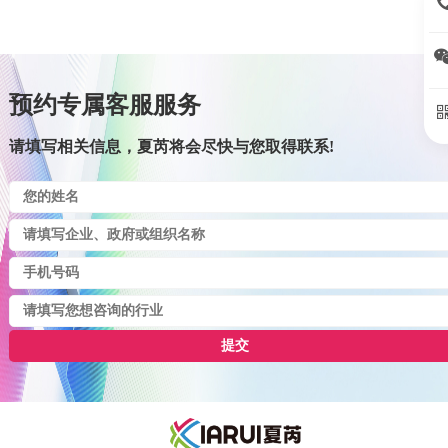
15
基于先进的现场快检装备和丰富的技术经验，为用户线索摸
排、样品初筛等提供现场技术支持司法鉴定服务:夏芮智能为
用户提供科学、客观、公正的司法鉴定服务，服务网络辐射
预约专属客服服务
全国各地，便捷高效送检，协助公安机关固定关键证据。
请填写相关信息，夏芮将会尽快与您取得联系!
提交