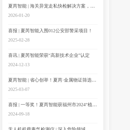
夏芮智能 | 海关异宠走私快检解决方案，精准破解走私监管难题
2026-01-20
喜报 | 夏芮智能入围012公安部警采项目！
2025-02-28
喜讯 | 夏芮智能荣获“高新技术企业”认定
2024-12-13
夏芮智能 | 省心创举！夏芮·金属物证筛选机，让爆炸火灾现场关键证据“无处可藏”！
2025-03-07
喜报 | 一等奖！夏芮智能获福州市2024“植根榕城”优秀创业项目
2024-09-18
无人机机载毒气检测仪 | 深入危险领域，提高办案现场毒气检测效率